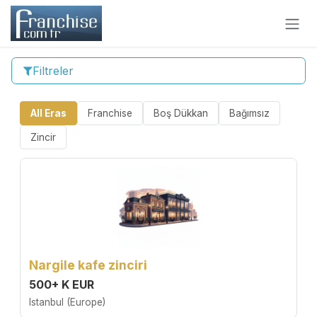
İçereği Atla
Filtreler
All Eras
Franchise
Boş Dükkan
Bağımsız
Zincir
Nargile kafe zinciri
500+ K EUR
Istanbul (Europe)