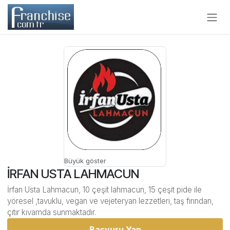
İçereği Atla
Büyük göster
İRFAN USTA LAHMACUN
İrfan Usta Lahmacun, 10 çeşit lahmacun, 15 çeşit pide ile
yöresel ,tavuklu, vegan ve vejeteryan lezzetleri, taş fırından,
çıtır kıvamda sunmaktadır.
Başvuru Yap