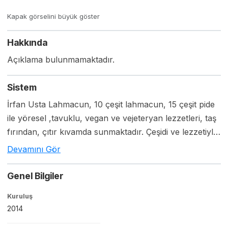
Kapak görselini büyük göster
Hakkında
Açıklama bulunmamaktadır.
Sistem
İrfan Usta Lahmacun, 10 çeşit lahmacun, 15 çeşit pide
ile yöresel ,tavuklu, vegan ve vejeteryan lezzetleri, taş
fırından, çıtır kıvamda sunmaktadır. Çeşidi ve lezzetiyle
rakip tanımayan, her birinin iç malzemesi merkezde
Devamını Gör
hazırlanan ürünler, mağazada hamuru ustalar
tarafından hazırlanmaktadır. Ustaların fırıncı eğitimini
Genel Bilgiler
merkez vermekte olup, az elemanla, küçük mağazada,
Kuruluş
az masrafla, çok kar elde edilen bir iş modeli
2014
sunmaktadır. Paket servisin en çok satan ürünü olan