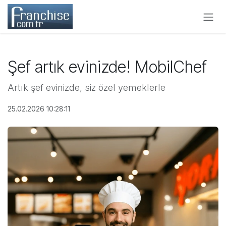
İçereği Atla
Şef artık evinizde! MobilChef
Artık şef evinizde, siz özel yemeklerle
25.02.2026 10:28:11