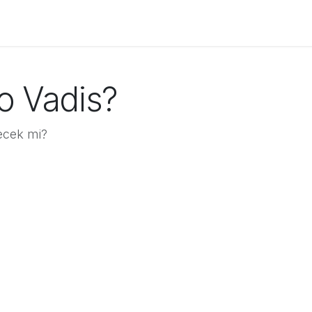
 Verenler
Franchise Alanlar
Markalar
Yazılar
Kurs
o Vadis?
ecek mi?