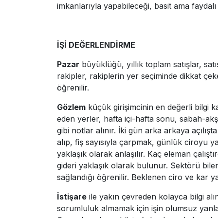
imkanlarıyla yapabileceği, basit ama fayda
İŞİ DEĞERLENDİRME
Pazar
büyüklüğü, yıllık toplam satışlar, sat
rakipler, rakiplerin yer seçiminde dikkat çek
öğrenilir.
Gözlem
küçük girişimcinin en değerli bilgi ka
eden yerler, hafta içi-hafta sonu, sabah-akş
gibi notlar alınır. İki gün arka arkaya açılış
alıp, fiş sayısıyla çarpmak, günlük ciroyu 
yaklaşık olarak anlaşılır. Kaç eleman çalıştı
gideri yaklaşık olarak bulunur. Sektörü bile
sağlandığı öğrenilir. Beklenen ciro ve kar y
İstişare
ile yakın çevreden kolayca bilgi alını
sorumluluk almamak için işin olumsuz yanlarını