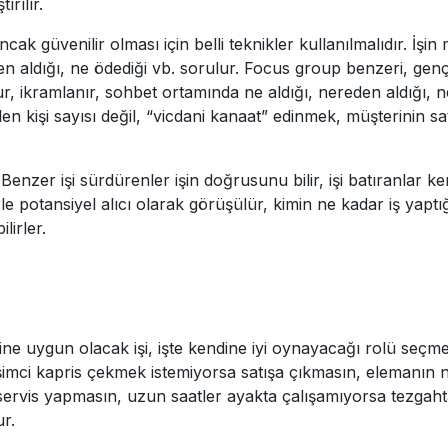
rılır.
ncak güvenilir olması için belli teknikler kullanılmalıdır. İşin
en aldığı, ne ödediği vb. sorulur. Focus group benzeri, genç, ya
ur, ikramlanır, sohbet ortamında ne aldığı, nereden aldığı, n
en kişi sayısı değil, “vicdani kanaat” edinmek, müşterinin sa
nır. Benzer işi sürdürenler işin doğrusunu bilir, işi batıranlar 
erle potansiyel alıcı olarak görüşülür, kimin ne kadar iş yaptığ
lirler.
sine uygun olacak işi, işte kendine iyi oynayacağı rolü seçme
irişimci kapris çekmek istemiyorsa satışa çıkmasın, elemanın
servis yapmasın, uzun saatler ayakta çalışamıyorsa tezgahta 
r.