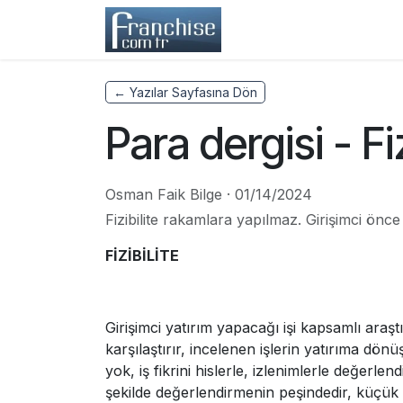
Skip to Content
Home
Franchisors
← Yazılar Sayfasına Dön
Para dergisi - Fiz
Osman Faik Bilge
·
01/14/2024
Fizibilite rakamlara yapılmaz. Girişimci önc
FİZİBİLİTE
Girişimci yatırım yapacağı işi kapsamlı araştı
karşılaştırır, incelenen işlerin yatırıma dö
yok, iş fikrini hislerle, izlenimlerle değerle
şekilde değerlendirmenin peşindedir, küçük 