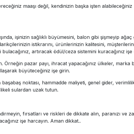
ceğiniz maaşı değil, kendinizin başka işten alabileceğiniz m
ında, işinizin sağlıklı büyümesini, balon gibi şişmeyip ağa
rikçilerinizin istikrarını, ürünlerinizin kalitesini, müşterile
eri bulacağınız, artıracak ödül/ceza sistemini kuracağınız işe g
 Örneğin pazar payı, ihracat yapacağınız ülkeler, marka bilini
aşarak büyüteceğiniz işe girin.
n başabaş noktası, hammadde maliyeti, genel gider, verimlili
ehlikeli sulardan uzak tutun.
irmeyin, fırsatları ve riskleri de dikkate alın, paranızı ve 
acağınız işe harcayın. Aman dikkat..