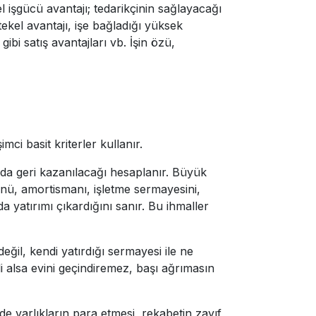
sel işgücü avantajı; tedarikçinin sağlayacağı
ekel avantajı, işe bağladığı yüksek
i satış avantajları vb. İşin özü,
ci basit kriterler kullanır.
da geri kazanılacağı hesaplanır. Büyük
rünü, amortismanı, işletme sermayesini,
a yatırımı çıkardığını sanır. Bu ihmaller
eğil, kendi yatırdığı sermayesi ile ne
i alsa evini geçindiremez, başı ağrımasın
de varlıkların para etmesi, rekabetin zayıf