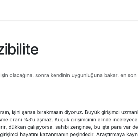
Franchisees
Markalar
Articles
Courses
ibilite
e işin olacağına, sonra kendinin uygunluğuna bakar, en son 
rsın, işini şansa bırakmasın diyoruz. Büyük girişimci uzmanlara 
nüşme oranı %3’ü aşmaz. Küçük girişimcinin elinde inceleyecek
ndirir, dükkan çalışıyorsa, sahibi zenginse, bu işte para var d
girişimci hayatını kazanmanın peşindedir. Araştırmaya kayna