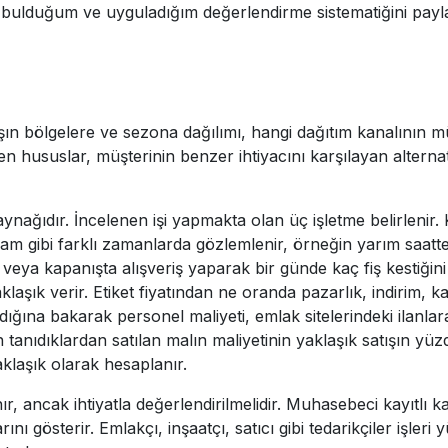
lı bulduğum ve uyguladığım değerlendirme sistematiğini payl
ışın bölgelere ve sezona dağılımı, hangi dağıtım kanalının müş
en hususlar, müşterinin benzer ihtiyacını karşılayan alternat
ynağıdır. İncelenen işi yapmakta olan üç işletme belirlenir. K
am gibi farklı zamanlarda gözlemlenir, örneğin yarım saatte 
ta veya kapanışta alışveriş yaparak bir günde kaç fiş kestiğin
yaklaşık verir. Etiket fiyatından ne oranda pazarlık, indir
rdığına bakarak personel maliyeti, emlak sitelerindeki ilanl
n tanıdıklardan satılan malın maliyetinin yaklaşık satışın y
aklaşık olarak hesaplanır.
r, ancak ihtiyatla değerlendirilmelidir. Muhasebeci kayıtlı kaz
 gösterir. Emlakçı, inşaatçı, satıcı gibi tedarikçiler işleri 