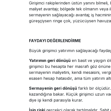
Girişimci rakiplerinden üstün yanını bilmeli, 
maliyet avantajı; bölgede tek olmanın veya i
sermayenin sağlayacağı avantaj; iş hacminin
güreşçiysen ringe çok, yüzücüysen havuza g
FAYDAYI DEĞERLENDİRME
Büyük girişimci yatırımın sağlayacağı faydayı
Yatırımın geri dönüşü
en basit ve yaygın öl
girişimci bu hesapta her masrafı göz önüne a
sermayenin maliyetini, kendi mesaisini, vergi
esasen hesap hatasıdır, ama tüm yatırım alt
Sermayenin geri dönüşü
farklı bir ölçüdür
kazandığına bakar. Küçük girişimci uzun vade
diye işi kendi parasıyla kurar.
İşin riski
gerçekçi olarak tartılmalıdır. Sabit