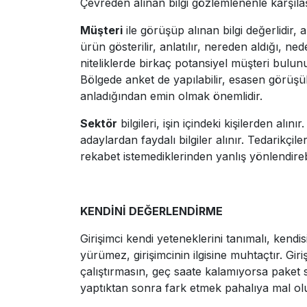
Çevreden alınan bilgi gözlemlenenle karşılaştı
Müşteri
ile görüşüp alınan bilgi değerlidir, a
ürün gösterilir, anlatılır, nereden aldığı, ned
niteliklerde birkaç potansiyel müşteri bulun
Bölgede anket de yapılabilir, esasen görüşül
anladığından emin olmak önemlidir.
Sektör
bilgileri, işin içindeki kişilerden alı
adaylardan faydalı bilgiler alınır. Tedarikçil
rekabet istemediklerinden yanlış yönlendirebi
KENDİNİ DEĞERLENDİRME
Girişimci kendi yeteneklerini tanımalı, kendi
yürümez, girişimcinin ilgisine muhtaçtır. G
çalıştırmasın, geç saate kalamıyorsa paket 
yaptıktan sonra fark etmek pahalıya mal olu