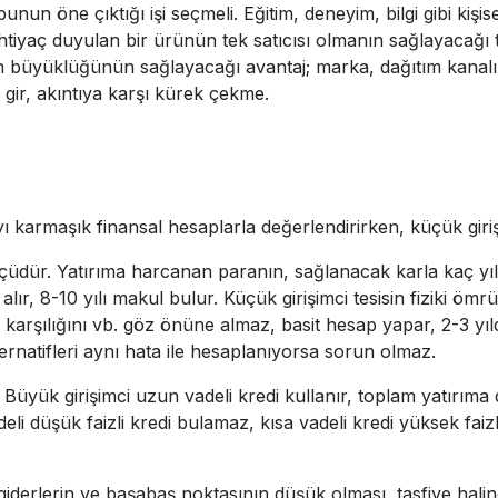
bunun öne çıktığı işi seçmeli. Eğitim, deneyim, bilgi gibi kişi
htiyaç duyulan bir ürünün tek satıcısı olmanın sağlayacağı t
 büyüklüğünün sağlayacağı avantaj; marka, dağıtım kanalı gib
ir, akıntıya karşı kürek çekme.
 karmaşık finansal hesaplarla değerlendirirken, küçük girişim
çüdür. Yatırıma harcanan paranın, sağlanacak karla kaç yıl
lır, 8-10 yılı makul bulur. Küçük girişimci tesisin fiziki öm
 karşılığını vb. göz önüne almaz, basit hesap yapar, 2-3 yıld
ernatifleri aynı hata ile hesaplanıyorsa sorun olmaz.
. Büyük girişimci uzun vadeli kredi kullanır, toplam yatırıma d
li düşük faizli kredi bulamaz, kısa vadeli kredi yüksek faizl
 giderlerin ve başabaş noktasının düşük olması, tasfiye halin