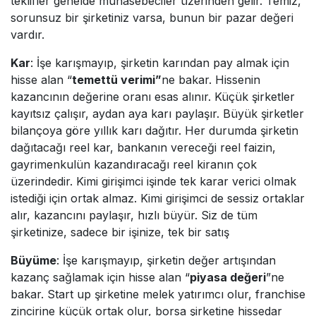
teklifler genelde muhasebeciler üzerinden gelir. Temiz,
sorunsuz bir şirketiniz varsa, bunun bir pazar değeri
vardır.
Kar
: İşe karışmayıp, şirketin karından pay almak için
hisse alan “
temettü verimi”
ne bakar. Hissenin
kazancının değerine oranı esas alınır. Küçük şirketler
kayıtsız çalışır, aydan aya karı paylaşır. Büyük şirketler
bilançoya göre yıllık karı dağıtır. Her durumda şirketin
dağıtacağı reel kar, bankanın vereceği reel faizin,
gayrimenkulün kazandıracağı reel kiranın çok
üzerindedir. Kimi girişimci işinde tek karar verici olmak
istediği için ortak almaz. Kimi girişimci de sessiz ortaklar
alır, kazancını paylaşır, hızlı büyür. Siz de tüm
şirketinize, sadece bir işinize, tek bir satış
Büyüme
: İşe karışmayıp, şirketin değer artışından
kazanç sağlamak için hisse alan “
piyasa değeri
”ne
bakar. Start up şirketine melek yatırımcı olur, franchise
zincirine küçük ortak olur, borsa şirketine hissedar