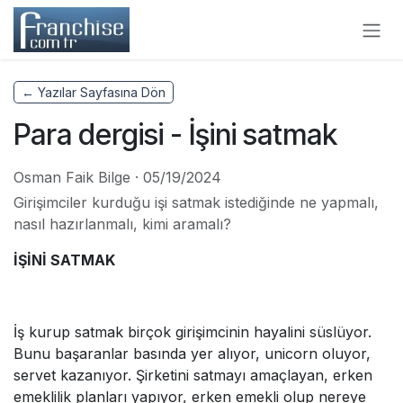
Skip to Content
← Yazılar Sayfasına Dön
Para dergisi - İşini satmak
Osman Faik Bilge
·
05/19/2024
Girişimciler kurduğu işi satmak istediğinde ne yapmalı,
nasıl hazırlanmalı, kimi aramalı?
İŞİNİ SATMAK
İş kurup satmak birçok girişimcinin hayalini süslüyor.
Bunu başaranlar basında yer alıyor, unicorn oluyor,
servet kazanıyor. Şirketini satmayı amaçlayan, erken
emeklilik planları yapıyor, erken emekli olup nereye