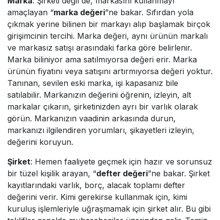
Marka
: Şirketi değil de, markasını kullanmayı
amaçlayan “
marka değeri
”ne bakar. Sıfırdan yola
çıkmak yerine bilinen bir markayı alıp başlamak birçok
girişimcinin tercihi. Marka değeri, aynı ürünün markalı
ve markasız satışı arasındaki farka göre belirlenir.
Marka biliniyor ama satılmıyorsa değeri erir. Marka
ürünün fiyatını veya satışını artırmıyorsa değeri yoktur.
Tanınan, sevilen eski marka, işi kapasanız bile
satılabilir. Markanızın değerini öğrenin, izleyin, alt
markalar çıkarın, şirketinizden ayrı bir varlık olarak
görün. Markanızın vaadinin arkasında durun,
markanızı ilgilendiren yorumları, şikayetleri izleyin,
değerini koruyun.
Şirket
: Hemen faaliyete geçmek için hazır ve sorunsuz
bir tüzel kişilik arayan, “
defter değeri
”ne bakar. Şirket
kayıtlarındaki varlık, borç, alacak toplamı defter
değerini verir. Kimi gerekirse kullanmak için, kimi
kuruluş işlemleriyle uğraşmamak için şirket alır. Bu gibi