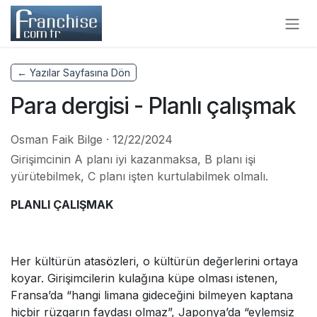
Skip to Content
← Yazılar Sayfasına Dön
Para dergisi - Planlı çalışmak
Osman Faik Bilge
·
12/22/2024
Girişimcinin A planı iyi kazanmaksa, B planı işi
yürütebilmek, C planı işten kurtulabilmek olmalı.
PLANLI ÇALIŞMAK
Her kültürün atasözleri, o kültürün değerlerini ortaya
koyar. Girişimcilerin kulağına küpe olması istenen,
Fransa’da “hangi limana gideceğini bilmeyen kaptana
hiçbir rüzgarın faydası olmaz”, Japonya’da “eylemsiz