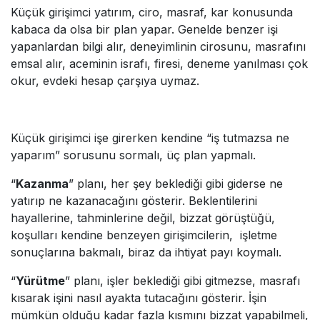
Küçük girişimci yatırım, ciro, masraf, kar konusunda
kabaca da olsa bir plan yapar. Genelde benzer işi
yapanlardan bilgi alır, deneyimlinin cirosunu, masrafını
emsal alır, aceminin israfı, firesi, deneme yanılması çok
okur, evdeki hesap çarşıya uymaz.
Küçük girişimci işe girerken kendine “iş tutmazsa ne
yaparım” sorusunu sormalı, üç plan yapmalı.
“
Kazanma
” planı, her şey beklediği gibi giderse ne
yatırıp ne kazanacağını gösterir. Beklentilerini
hayallerine, tahminlerine değil, bizzat görüştüğü,
koşulları kendine benzeyen girişimcilerin, işletme
sonuçlarına bakmalı, biraz da ihtiyat payı koymalı.
“
Yürütme
” planı, işler beklediği gibi gitmezse, masrafı
kısarak işini nasıl ayakta tutacağını gösterir. İşin
mümkün olduğu kadar fazla kısmını bizzat yapabilmeli,