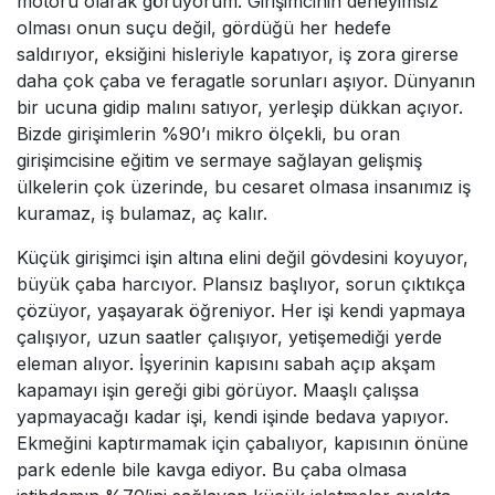
motoru olarak görüyorum. Girişimcinin deneyimsiz
olması onun suçu değil, gördüğü her hedefe
saldırıyor, eksiğini hisleriyle kapatıyor, iş zora girerse
daha çok çaba ve feragatle sorunları aşıyor. Dünyanın
bir ucuna gidip malını satıyor, yerleşip dükkan açıyor.
Bizde girişimlerin %90’ı mikro ölçekli, bu oran
girişimcisine eğitim ve sermaye sağlayan gelişmiş
ülkelerin çok üzerinde, bu cesaret olmasa insanımız iş
kuramaz, iş bulamaz, aç kalır.
Küçük girişimci işin altına elini değil gövdesini koyuyor,
büyük çaba harcıyor. Plansız başlıyor, sorun çıktıkça
çözüyor, yaşayarak öğreniyor. Her işi kendi yapmaya
çalışıyor, uzun saatler çalışıyor, yetişemediği yerde
eleman alıyor. İşyerinin kapısını sabah açıp akşam
kapamayı işin gereği gibi görüyor. Maaşlı çalışsa
yapmayacağı kadar işi, kendi işinde bedava yapıyor.
Ekmeğini kaptırmamak için çabalıyor, kapısının önüne
park edenle bile kavga ediyor. Bu çaba olmasa