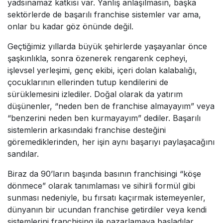
yadsınamaz katkısı var. Yanlış anlaşılmasın, başka
sektörlerde de başarılı franchise sistemler var ama,
onlar bu kadar göz önünde değil.
Geçtiğimiz yıllarda büyük şehirlerde yaşayanlar önce
şaşkınlıkla, sonra özenerek rengarenk cepheyi,
işlevsel yerleşimi, genç ekibi, içeri dolan kalabalığı,
çocuklarının ellerinden tutup kendilerini de
sürüklemesini izlediler. Doğal olarak da yatırım
düşünenler, “neden ben de franchise almayayım” veya
“benzerini neden ben kurmayayım” dediler. Başarılı
sistemlerin arkasındaki franchise desteğini
göremediklerinden, her işin aynı başarıyı paylaşacağını
sandılar.
Biraz da 90’ların başında basının franchisingi “köşe
dönmece” olarak tanımlaması ve sihirli formül gibi
sunması nedeniyle, bu fırsatı kaçırmak istemeyenler,
dünyanın bir ucundan franchise getirdiler veya kendi
sistemlerini franchising ile pazarlamaya başladılar.