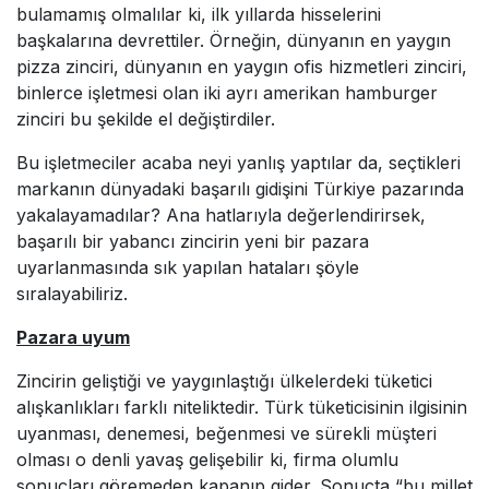
bulamamış olmalılar ki, ilk yıllarda hisselerini
başkalarına devrettiler. Örneğin, dünyanın en yaygın
pizza zinciri, dünyanın en yaygın ofis hizmetleri zinciri,
binlerce işletmesi olan iki ayrı amerikan hamburger
zinciri bu şekilde el değiştirdiler.
Bu işletmeciler acaba neyi yanlış yaptılar da, seçtikleri
markanın dünyadaki başarılı gidişini Türkiye pazarında
yakalayamadılar? Ana hatlarıyla değerlendirirsek,
başarılı bir yabancı zincirin yeni bir pazara
uyarlanmasında sık yapılan hataları şöyle
sıralayabiliriz.
Pazara uyum
Zincirin geliştiği ve yaygınlaştığı ülkelerdeki tüketici
alışkanlıkları farklı niteliktedir. Türk tüketicisinin ilgisinin
uyanması, denemesi, beğenmesi ve sürekli müşteri
olması o denli yavaş gelişebilir ki, firma olumlu
sonuçları göremeden kapanıp gider. Sonuçta “bu millet