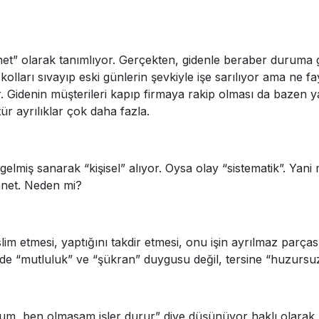
hanet” olarak tanımlıyor. Gerçekten, gidenle beraber duruma g
ci kolları sıvayıp eski günlerin şevkiyle işe sarılıyor ama ne fa
or. Gidenin müşterileri kapıp firmaya rakip olması da bazen 
tür ayrılıklar çok daha fazla.
gelmiş sanarak “kişisel” alıyor. Oysa olay “sistematik”. Yani
hanet. Neden mi?
teslim etmesi, yaptığını takdir etmesi, onu işin ayrılmaz par
ide “mutluluk” ve “şükran” duygusu değil, tersine “huzursuz
ıyorum, ben olmasam işler durur” diye düşünüyor haklı olara