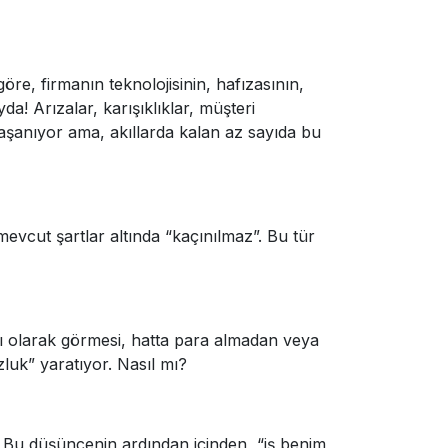
öre, firmanın teknolojisinin, hafızasının,
yda! Arızalar, karışıklıklar, müşteri
yaşanıyor ama, akıllarda kalan az sayıda bu
 mevcut şartlar altında “kaçınılmaz”. Bu tür
çası olarak görmesi, hatta para almadan veya
luk” yaratıyor. Nasıl mı?
k. Bu düşüncenin ardından içinden, “iş benim