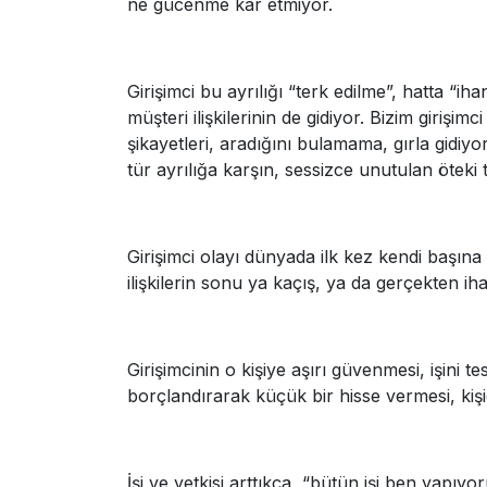
ne gücenme kar etmiyor.
Girişimci bu ayrılığı “terk edilme”, hatta “i
müşteri ilişkilerinin de gidiyor. Bizim girişim
şikayetleri, aradığını bulamama, gırla gidiy
tür ayrılığa karşın, sessizce unutulan öteki 
Girişimci olayı dünyada ilk kez kendi başına 
ilişkilerin sonu ya kaçış, ya da gerçekten i
Girişimcinin o kişiye aşırı güvenmesi, işini 
borçlandırarak küçük bir hisse vermesi, kiş
İşi ve yetkisi arttıkça, “bütün işi ben yap