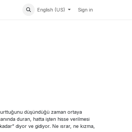
English (US)
Sign in
a oturttuğunu düşündüğü zaman ortaya
 yanında duran, hatta işten hisse verilmesi
kadar” diyor ve gidiyor. Ne ısrar, ne kızma,