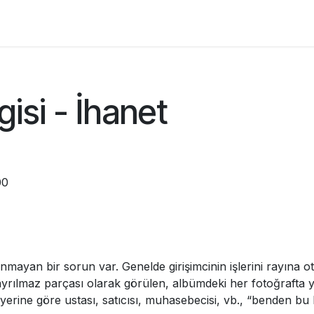
Franchisees
Markalar
Articles
Courses
gisi - İhanet
00
nmayan bir sorun var. Genelde girişimcinin işlerini rayın
işin ayrılmaz parçası olarak görülen, albümdeki her fotoğrafta
 yerine göre ustası, satıcısı, muhasebecisi, vb., “benden bu 