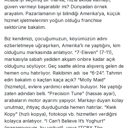
güven vermeyi başarabilir mi? Dünyadan örnek
arayalım. Pazarlamanın iyi bilindiği Amerika’ya, küçük
hizmet işletmelerinin yoğun olduğu franchise
sektörüne bakalım.
Biz kendimizi, çocuğumuzun, köyümüzün adını
ezberletmeye uğraşırken, Amerika’lı ne yaptığını, kim
olduğunu markasında anlatıyor. “7-Eleven” (7-11),
markasıyla sabah yediden akşam onbire kadar açık
olduğunu söylüyor. Geç saatte aklına alışveriş gelen de
hemen onu hatırlıyor. Rakibinin adı ise “6-24”. Tahmin
edin bakalım o kaçtan kaça açık? “Molly Maid”
(hizmetçi), evlere yardımcı eleman buluyor. Ne yaptığı
zaten adından belli. “Precision Tune” (hassas ayar),
arabaların motor ayarını yapıyor. Markayı duyan kolay
unutmaz, ihtiyaç duyduğunda hemen hatırlar. “Kwik
Kopy” (hızlı kopya), fotokopi vb. hizmetleri verdiğini
kolayca anlatıyor. “I Can’t Believe It’s Yoghurt”
(inanamıyorum, bu yoğurt), veya “TCBY The