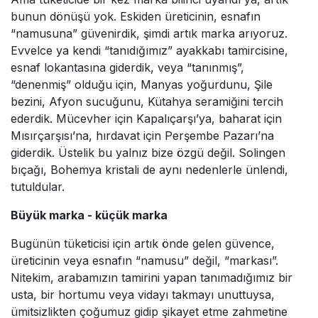
bunun dönüşü yok. Eskiden üreticinin, esnafın
“namusuna” güvenirdik, şimdi artık marka arıyoruz.
Evvelce ya kendi “tanıdığımız” ayakkabı tamircisine,
esnaf lokantasına giderdik, veya “tanınmış”,
“denenmiş” olduğu için, Manyas yoğurdunu, Şile
bezini, Afyon sucuğunu, Kütahya seramiğini tercih
ederdik. Mücevher için Kapalıçarşı’ya, baharat için
Mısırçarşısı’na, hırdavat için Perşembe Pazarı’na
giderdik. Üstelik bu yalnız bize özgü değil. Solingen
bıçağı, Bohemya kristali de aynı nedenlerle ünlendi,
tutuldular.
Büyük marka - küçük marka
Bugünün tüketicisi için artık önde gelen güvence,
üreticinin veya esnafın “namusu” değil, “markası”.
Nitekim, arabamızın tamirini yapan tanımadığımız bir
usta, bir hortumu veya vidayı takmayı unuttuysa,
ümitsizlikten çoğumuz gidip şikayet etme zahmetine