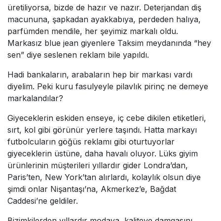
üretiliyorsa, bizde de hazır ve nazır. Deterjandan diş
macununa, şapkadan ayakkabıya, perdeden halıya,
parfümden mendile, her şeyimiz markalı oldu.
Markasız blue jean giyenlere Taksim meydanında “hey
sen” diye seslenen reklam bile yapıldı.
Hadi bankaların, arabaların hep bir markası vardı
diyelim. Peki kuru fasulyeyle pilavlık pirinç ne demeye
markalandılar?
Giyeceklerin eskiden enseye, iç cebe dikilen etiketleri,
sırt, kol gibi görünür yerlere taşındı. Hatta markayı
futbolcuların göğüs reklamı gibi oturtuyorlar
giyeceklerin üstüne, daha havalı oluyor. Lüks giyim
ürünlerinin müşterileri yıllardır gider Londra’dan,
Paris’ten, New York’tan alırlardı, kolaylık olsun diye
şimdi onlar Nişantaşı’na, Akmerkez’e, Bağdat
Caddesi’ne geldiler.
Bizimkilerden yıllardır modaya, kaliteye damgasını