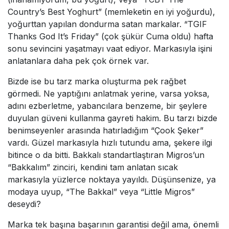
Country’s Best Yoghurt” (memleketin en iyi yoğurdu),
yoğurttan yapılan dondurma satan markalar. “TGIF
Thanks God It’s Friday” (çok şükür Cuma oldu) hafta
sonu sevincini yaşatmayı vaat ediyor. Markasıyla işini
anlatanlara daha pek çok örnek var.
Bizde ise bu tarz marka oluşturma pek rağbet
görmedi. Ne yaptığını anlatmak yerine, varsa yoksa,
adını ezberletme, yabancılara benzeme, bir şeylere
duyulan güveni kullanma gayreti hakim. Bu tarzı bizde
benimseyenler arasında hatırladığım “Çook Şeker”
vardı. Güzel markasıyla hızlı tutundu ama, şekere ilgi
bitince o da bitti. Bakkalı standartlaştıran Migros’un
“Bakkalım” zinciri, kendini tam anlatan sıcak
markasıyla yüzlerce noktaya yayıldı. Düşünsenize, ya
modaya uyup, “The Bakkal” veya “Little Migros”
deseydi?
Marka tek başına başarının garantisi değil ama, önemli