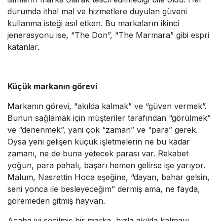
durumda ithal mal ve hizmetlere duyulan güveni
kullanma isteği asıl etken. Bu markaların ikinci
jenerasyonu ise, “The Don”, “The Marmara” gibi espri
katanlar.
Küçük markanın görevi
Markanın görevi, “akılda kalmak” ve “güven vermek”.
Bunun sağlamak için müşteriler tarafından “görülmek”
ve “denenmek”, yani çok “zaman” ve “para” gerek.
Oysa yeni gelişen küçük işletmelerin ne bu kadar
zamanı, ne de buna yetecek parası var. Rekabet
yoğun, para pahalı, başarı hemen gelirse işe yarıyor.
Malum, Nasrettin Hoca eşeğine, “dayan, bahar gelsin,
seni yonca ile besleyeceğim” dermiş ama, ne fayda,
göremeden gitmiş hayvan.
Acaba iyi seçilmiş bir marka, hızla akılda kalmayı,