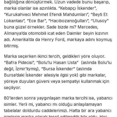
bağlılığına dönüştürmek. Uzun vadede bunu başarıp,
marka olanlar ise azınlıkta. “Kebapçı İskender”,
“Kurukahveci Mehmet Efendi Mahdumları”, “Beyti Et
Lokantası”, “Ece Bar”, “Hacıbozanoğulları”, “Ulusoy”
buna güzel örnekler. Sade bizde mi? Mercedes,
Almanya’da otomobili icat eden Daimler beyin kızının
adı. Amerika’da da Henry Ford, markaya adını koymuş
bitirmiş.
Marka seçerken ikinci tercih, geldikleri yöre oluyor.
“Bafra Pidecisi”, “Bolu’lu Hasan Usta” (aslında Bolu’lu
değil, İzmir’liymiş), “Bursa İskender” (aslında
Bursa’daki İskender ailesiyle ilgisi yok) gibi markalar,
yöreye duyulan güveni veya sempatiyi kullanmak için
seçiliyor.
80’lerden sonra yaygınlaşan marka tercihi ise, yabancı
isimler. Yerli mi, yabancı mı olduğu anlaşılamayan
tabelalar doldurdu caddelerimizi. Hatta bir ara yabancı
isimlerin marka olarak tescil edilmediği bile oldu. Her