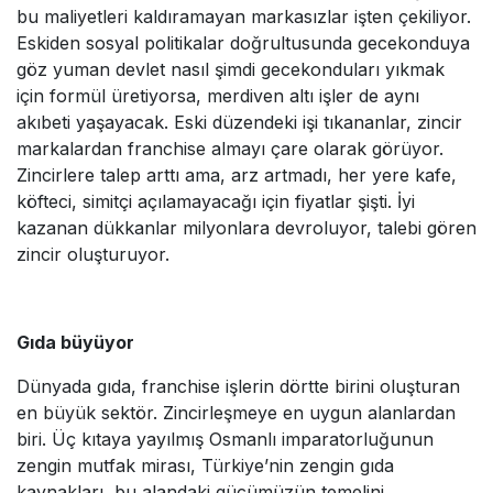
bu maliyetleri kaldıramayan markasızlar işten çekiliyor.
Eskiden sosyal politikalar doğrultusunda gecekonduya
göz yuman devlet nasıl şimdi gecekonduları yıkmak
için formül üretiyorsa, merdiven altı işler de aynı
akıbeti yaşayacak. Eski düzendeki işi tıkananlar, zincir
markalardan franchise almayı çare olarak görüyor.
Zincirlere talep arttı ama, arz artmadı, her yere kafe,
köfteci, simitçi açılamayacağı için fiyatlar şişti. İyi
kazanan dükkanlar milyonlara devroluyor, talebi gören
zincir oluşturuyor.
Gıda büyüyor
Dünyada gıda, franchise işlerin dörtte birini oluşturan
en büyük sektör. Zincirleşmeye en uygun alanlardan
biri. Üç kıtaya yayılmış Osmanlı imparatorluğunun
zengin mutfak mirası, Türkiye’nin zengin gıda
kaynakları, bu alandaki gücümüzün temelini