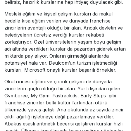
belirsiz, hazırlık kurslarına hep ihtiyaç duyulacak gibi.
Mesleki eğitim ve kişisel gelişim kursları da makul
bedelle kısa eğitim verilen ve dünyada franchise
zincirlerin avantajlı olduğu bir alan. Ancak devletin ve
belediyelerin ücretsiz verdiği kurslar rekabeti
zorlaştırıyor. Özel üniversitelerin yaşam boyu gelişim
adı altında verdikleri kurslar da pazardan giderek artan
miktarda pay alıyor. Onların girmediği alanlarda
potansiyel hala var. Deulcom’un turizm işletmeciliği
kursları, Microsoft onaylı kurslar başarılı örnekler.
Okul öncesi eğitimi ve çocuk gelişimi de dünyada
zincirlerin güçlü olduğu bir alan. Yurt dışından gelen
Gymboree, My Gym, Fastrackids, Early Steps gibi
franchise zincirler belki kültür farkından ötürü
ülkemizde yavaş gelişti. Ana okulunda az sayıda zincir
çıktı, ağırlığı işletmeye değil pazarlamaya verdiler.
Abaküs esaslı aritmetik becerisi geliştiren kurslar hızlı
yayıldı. Ülkemiz koşullarında başarı getiren yöntemler