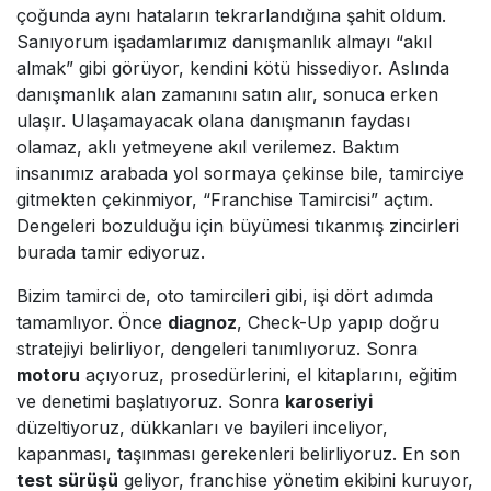
çoğunda aynı hataların tekrarlandığına şahit oldum.
Sanıyorum işadamlarımız danışmanlık almayı “akıl
almak” gibi görüyor, kendini kötü hissediyor. Aslında
danışmanlık alan zamanını satın alır, sonuca erken
ulaşır. Ulaşamayacak olana danışmanın faydası
olamaz, aklı yetmeyene akıl verilemez. Baktım
insanımız arabada yol sormaya çekinse bile, tamirciye
gitmekten çekinmiyor, “Franchise Tamircisi” açtım.
Dengeleri bozulduğu için büyümesi tıkanmış zincirleri
burada tamir ediyoruz.
Bizim tamirci de, oto tamircileri gibi, işi dört adımda
tamamlıyor. Önce
diagnoz
, Check-Up yapıp doğru
stratejiyi belirliyor, dengeleri tanımlıyoruz. Sonra
motoru
açıyoruz, prosedürlerini, el kitaplarını, eğitim
ve denetimi başlatıyoruz. Sonra
karoseriyi
düzeltiyoruz, dükkanları ve bayileri inceliyor,
kapanması, taşınması gerekenleri belirliyoruz. En son
test
sürüşü
geliyor, franchise yönetim ekibini kuruyor,