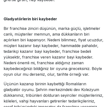
Gladyatörlerin biri kaybeder
Bir franchise zinciri düşünün, marka güçlü, işletmeler
canlı, müşteriler memnun, ama dükkanların biri
açılırken biri kapanıyor. Nedeni bilinmez, fiyat ucuzdur,
müşteri kazanır bayi kaybeder, hammadde pahalıdır,
tedarikçi kazanır bayi kaybeder, franchise bedeli
yüksektir, franchise veren kazanır bayi kaybeder.
Nedeni önemli mi, franchise aldığınız zaman
kaybedeceğinizi bildiğiniz bir oyuna gireceksiniz. Böyle
oyun olur mu derseniz, olur, tarihte örneği var.
Üçünün kazanıp birinin kaybettiği Romalıların
gladyatör oyunu. Şehrin merkezindeki dev Kolezyum
dükkanınız, tribünleri dolduran seyirciler müşterileriniz,
köleleri, vahşi hayvanları getirenler tedarikçileriniz,
şeref tribünündeki imparator da franchise vereniniz