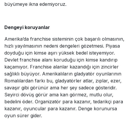
büyümeye ikna edemiyoruz.
Dengeyi koruyanlar
Amerika’da franchise sisteminin çok başarılı olmasının,
hızlı yayılmasının nedeni dengeleri gözetmesi. Piyasa
doyduğu için kimse aşırı yüksek bedel isteyemiyor.
Devlet franchise alanı koruduğu için kimse kandırıp
kaçamıyor. Franchise alanlar kazandığı için zincirler
sağlıklı büyüyor. Amerikalıların gladyatör oyunlarının
Romalılardan farkı bu, gladyatörler atlar, zıplar, ezer,
savaşır gibi görünür ama her şey sadece gösteridir.
Seyirci dövüş görür ama kan görmez, mutlu olur,
bedelini öder. Organizatör para kazanır, tedarikçi para
kazanır, oyuncular para kazanır. Denge korunursa
oyun sürer gider.