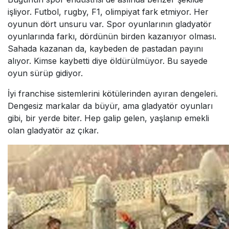
işliyor. Futbol, rugby, F1, olimpiyat fark etmiyor. Her
oyunun dört unsuru var. Spor oyunlarının gladyatör
oyunlarında farkı, dördünün birden kazanıyor olması.
Sahada kazanan da, kaybeden de pastadan payını
alıyor. Kimse kaybetti diye öldürülmüyor. Bu sayede
oyun sürüp gidiyor.
İyi franchise sistemlerini kötülerinden ayıran dengeleri.
Dengesiz markalar da büyür, ama gladyatör oyunları
gibi, bir yerde biter. Hep galip gelen, yaşlanıp emekli
olan gladyatör az çıkar.