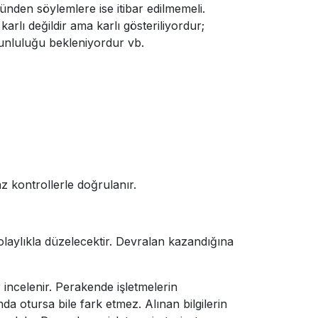
nden söylemlere ise itibar edilmemeli.
lı değildir ama karlı gösteriliyordur;
orunluluğu bekleniyordur vb.
az kontrollerle doğrulanır.
kolaylıkla düzelecektir. Devralan kazandığına
ar incelenir. Perakende işletmelerin
a otursa bile fark etmez. Alınan bilgilerin