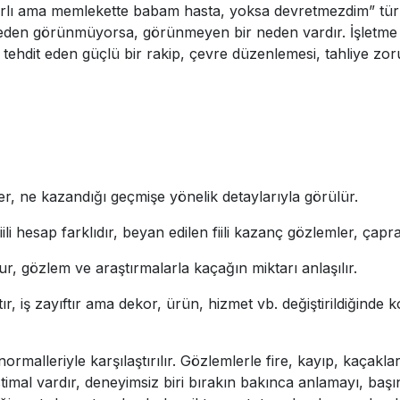
karlı ama memlekette babam hasta, yoksa devretmezdim” türü
eden görünmüyorsa, görünmeyen bir neden vardır. İşletme kar
ğı tehdit eden güçlü bir rakip, çevre düzenlemesi, tahliye z
ler, ne kazandığı geçmişe yönelik detaylarıyla görülür.
ili hesap farklıdır, beyan edilen fiili kazanç gözlemler, çapr
lur, gözlem ve araştırmalarla kaçağın miktarı anlaşılır.
r, iş zayıftır ama dekor, ürün, hizmet vb. değiştirildiğinde 
r normalleriyle karşılaştırılır. Gözlemlerle fire, kayıp, kaçakl
mal vardır, deneyimsiz biri bırakın bakınca anlamayı, başınd