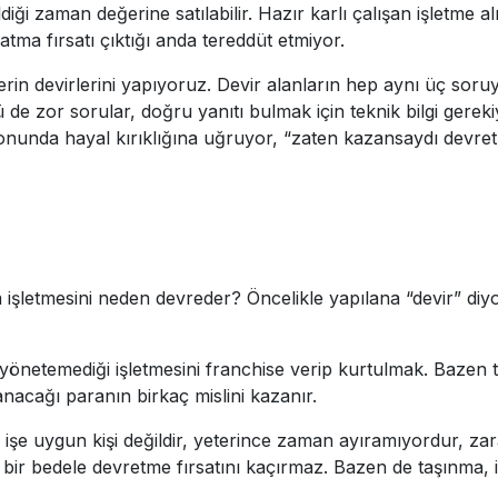
ildiği zaman değerine satılabilir. Hazır karlı çalışan işletme a
atma fırsatı çıktığı anda tereddüt etmiyor.
elerin devirlerini yapıyoruz. Devir alanların hep aynı üç 
 de zor sorular, doğru yanıtı bulmak için teknik bilgi gere
onunda hayal kırıklığına uğruyor, “zaten kazansaydı devretm
a işletmesini neden devreder? Öncelikle yapılana “devir” diy
yönetemediği işletmesini franchise verip kurtulmak. Bazen te
nacağı paranın birkaç mislini kazanır.
 işe uygun kişi değildir, yeterince zaman ayıramıyordur, za
de bir bedele devretme fırsatını kaçırmaz. Bazen de taşınma, i