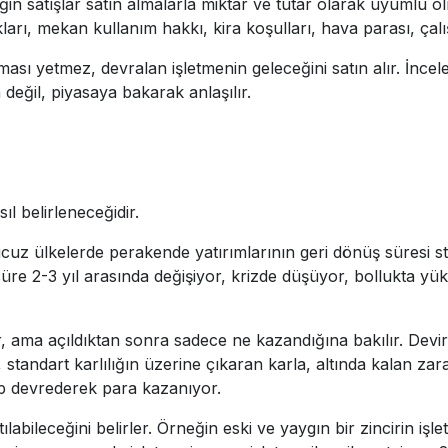
ğin satışlar satın almalarla miktar ve tutar olarak uyumlu o
arı, mekan kullanım hakkı, kira koşulları, hava parası, çalışm
ması yetmez, devralan işletmenin geleceğini satın alır. İnce
 değil, piyasaya bakarak anlaşılır.
l belirleneceğidir.
uz ülkelerde perakende yatırımlarının geri dönüş süresi stan
re 2-3 yıl arasında değişiyor, krizde düşüyor, bollukta yük
 ama açıldıktan sonra sadece ne kazandığına bakılır. Devir 
en, standart karlılığın üzerine çıkaran karla, altında kalan za
up devrederek para kazanıyor.
labileceğini belirler. Örneğin eski ve yaygın bir zincirin işlet