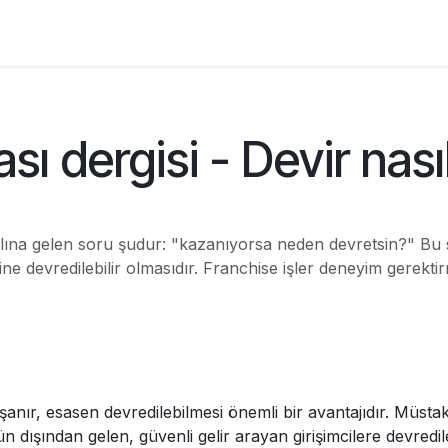
Franchisees
Markalar
Articles
Courses
ı dergisi - Devir nasıl
 aklına gelen soru şudur: "kazanıyorsa neden devretsin?" B
ine devredilebilir olmasıdır. Franchise işler deneyim gerekti
şanır, esasen devredilebilmesi önemli bir avantajıdır. Müstakil
 dışından gelen, güvenli gelir arayan girişimcilere devredile