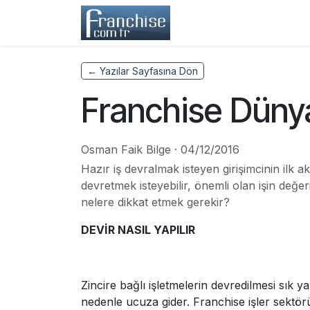
Skip to Content
Home
Franchisors
← Yazılar Sayfasına Dön
Franchise Dünyas
Osman Faik Bilge
·
04/12/2016
Hazır iş devralmak isteyen girişimcinin ilk
devretmek isteyebilir, önemli olan işin değer
nelere dikkat etmek gerekir?
DEVİR NASIL YAPILIR
Zincire bağlı işletmelerin devredilmesi sık ya
nedenle ucuza gider. Franchise işler sektörün