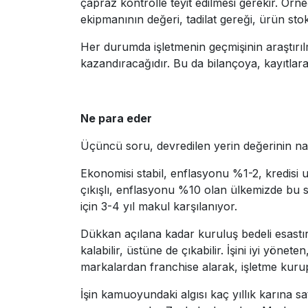
çapraz kontrolle teyit edilmesi gerekir. Örne
ekipmanının değeri, tadilat gereği, ürün stokl
Her durumda işletmenin geçmişinin araştırıl
kazandıracağıdır. Bu da bilançoya, kayıtlara
Ne para eder
Üçüncü soru, devredilen yerin değerinin nası
Ekonomisi stabil, enflasyonu %1-2, kredisi uc
çıkışlı, enflasyonu %10 olan ülkemizde bu sü
için 3-4 yıl makul karşılanıyor.
Dükkan açılana kadar kuruluş bedeli esastır,
kalabilir, üstüne de çıkabilir. İşini iyi yönet
markalardan franchise alarak, işletme kur
İşin kamuoyundaki algısı kaç yıllık karına satı