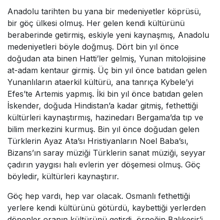
Anadolu tarihten bu yana bir medeniyetler köprüsü,
bir göç ülkesi olmuş. Her gelen kendi kültürünü
beraberinde getirmiş, eskiyle yeni kaynaşmış, Anadolu
medeniyetleri böyle doğmuş. Dört bin yıl önce
doğudan ata binen Hatti’ler gelmiş, Yunan mitolojisine
at-adam kentaur girmiş. Üç bin yıl önce batıdan gelen
Yunanlıların ataerkil kültürü, ana tanrıça Kybele’yi
Efes’te Artemis yapmış. İki bin yıl önce batıdan gelen
İskender, doğuda Hindistan’a kadar gitmiş, fethettiği
kültürleri kaynaştırmış, hazinedarı Bergama’da tıp ve
bilim merkezini kurmuş. Bin yıl önce doğudan gelen
Türklerin Ayaz Ata’sı Hristiyanların Noel Baba’sı,
Bizans’ın saray müziği Türklerin sanat müziği, seyyar
çadırın yaygısı halı evlerin yer döşemesi olmuş. Göç
böyledir, kültürleri kaynaştırır.
Göç hep vardı, hep var olacak. Osmanlı fethettiği
yerlere kendi kültürünü götürdü, kaybettiği yerlerden
dönenler oranın kültürünü getirdi, örneğin Balıkesir’i