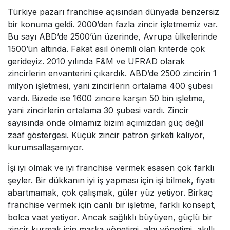
Türkiye pazarı franchise açısından dünyada benzersiz
bir konuma geldi. 2000’den fazla zincir işletmemiz var.
Bu sayı ABD’de 2500’ün üzerinde, Avrupa ülkelerinde
1500’ün altında. Fakat asıl önemli olan kriterde çok
gerideyiz. 2010 yılında F&M ve UFRAD olarak
zincirlerin envanterini çıkardık. ABD’de 2500 zincirin 1
milyon işletmesi, yani zincirlerin ortalama 400 şubesi
vardı. Bizede ise 1600 zincire karşın 50 bin işletme,
yani zincirlerin ortalama 30 şubesi vardı. Zincir
sayısında önde olmamız bizim açımızdan güç değil
zaaf göstergesi. Küçük zincir patron şirketi kalıyor,
kurumsallaşamıyor.
İşi iyi olmak ve iyi franchise vermek esasen çok farklı
şeyler. Bir dükkanın iyi iş yapması için işi bilmek, fiyatı
abartmamak, çok çalışmak, güler yüz yetiyor. Birkaç
franchise vermek için canlı bir işletme, farklı konsept,
bolca vaat yetiyor. Ancak sağlıklı büyüyen, güçlü bir
zincir kurmak için marka yönetimi, algı yönetimi, akıllı