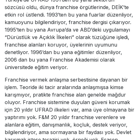
sözcüsü oldu, dünya franchise örgütlerinde, DEİK’te
etkin rol üstlendi. 1993’ten bu yana fuarlar düzenliyor,
kamuoyunu bilgilendiriyor, franchise dergisi çıkarıyor.
1995’ten bu yana Avrupa’da ve ABD’deki uygulamayı
“Dürüstlük ve Açıklık İlkeleri” olarak tüzüğüne işledi,
franchise alanları koruyor, üyelerinin uyumunu
denetliyor. 1996’dan bu yana eğitimler düzenliyor,
2006 dan bu yana Franchise Akademisi olarak
üniversitede eğitim veriyor.
Franchise vermek anlaşma serbestisine dayanan bir
işlem. Teoride iki tacir aralarında anlaşmışsa kimse
karışmıyor, pratikte franchise alan genelde mağdur
oluyor. Franchise sistemine duyulan güveni korumak
için 20 yıldır UFRAD ilkeleri var, ama üye olmayana bir
yaptırımı yok. F&M 20 yıldır franchise verenlere ve
alanlara eğitim, danışmanlık, koçluk, destek veriyor,
bilgilendiriyor, ama sormayana bir faydası yok. Devlet
karışmak istese terazisi yok, örneği yok. Esasen