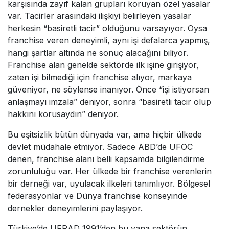
karşısında zayıf kalan grupları koruyan özel yasalar
var. Tacirler arasındaki ilişkiyi belirleyen yasalar
herkesin “basiretli tacir” olduğunu varsayıyor. Oysa
franchise veren deneyimli, aynı işi defalarca yapmış,
hangi şartlar altında ne sonuç alacağını biliyor.
Franchise alan genelde sektörde ilk işine girişiyor,
zaten işi bilmediği için franchise alıyor, markaya
güveniyor, ne söylense inanıyor. Önce “işi istiyorsan
anlaşmayı imzala” deniyor, sonra “basiretli tacir olup
hakkını korusaydın” deniyor.
Bu eşitsizlik bütün dünyada var, ama hiçbir ülkede
devlet müdahale etmiyor. Sadece ABD’de UFOC
denen, franchise alanı belli kapsamda bilgilendirme
zorunluluğu var. Her ülkede bir franchise verenlerin
bir derneği var, uyulacak ilkeleri tanımlıyor. Bölgesel
federasyonlar ve Dünya franchise konseyinde
dernekler deneyimlerini paylaşıyor.
Türkiye’de UFRAD 1991’den bu yana sektörün