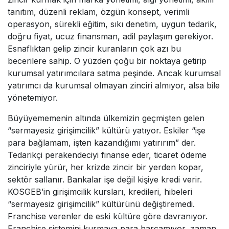
tanıtım, düzenli reklam, özgün konsept, verimli
operasyon, sürekli eğitim, sıkı denetim, uygun tedarik,
doğru fiyat, ucuz finansman, adil paylaşım gerekiyor.
Esnaflıktan gelip zincir kuranların çok azı bu
becerilere sahip. O yüzden çoğu bir noktaya getirip
kurumsal yatırımcılara satma peşinde. Ancak kurumsal
yatırımcı da kurumsal olmayan zinciri almıyor, alsa bile
yönetemiyor.
Büyüyememenin altında ülkemizin geçmişten gelen
“sermayesiz girişimcilik” kültürü yatıyor. Eskiler “işe
para bağlamam, işten kazandığımı yatırırım” der.
Tedarikçi perakendeciyi finanse eder, ticaret ödeme
zinciriyle yürür, her krizde zincir bir yerden kopar,
sektör sallanır. Bankalar işe değil kişiye kredi verir.
KOSGEB’in girişimcilik kursları, kredileri, hibeleri
“sermayesiz girişimcilik” kültürünü değiştiremedi.
Franchise verenler de eski kültüre göre davranıyor.
Franchise sistemini kurmaya para harcamıyor, zaman