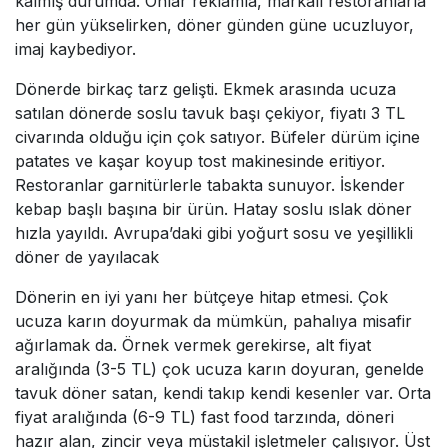
kalmış durumda. Onlar reklamla, markalı restoranlarla
her gün yükselirken, döner günden güne ucuzluyor,
imaj kaybediyor.
Dönerde birkaç tarz gelişti. Ekmek arasında ucuza
satılan dönerde soslu tavuk başı çekiyor, fiyatı 3 TL
civarında olduğu için çok satıyor. Büfeler dürüm içine
patates ve kaşar koyup tost makinesinde eritiyor.
Restoranlar garnitürlerle tabakta sunuyor. İskender
kebap başlı başına bir ürün. Hatay soslu ıslak döner
hızla yayıldı. Avrupa’daki gibi yoğurt sosu ve yeşillikli
döner de yayılacak
Dönerin en iyi yanı her bütçeye hitap etmesi. Çok
ucuza karın doyurmak da mümkün, pahalıya misafir
ağırlamak da. Örnek vermek gerekirse, alt fiyat
aralığında (3-5 TL) çok ucuza karın doyuran, genelde
tavuk döner satan, kendi takıp kendi kesenler var. Orta
fiyat aralığında (6-9 TL) fast food tarzında, döneri
hazır alan, zincir veya müstakil işletmeler çalışıyor. Üst