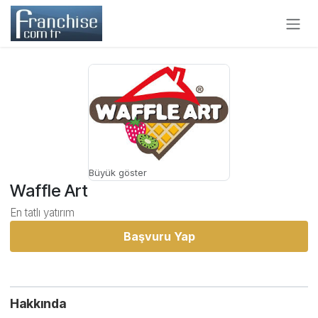
Skip to Content
Büyük göster
Waffle Art
En tatlı yatırım
Başvuru Yap
Hakkında