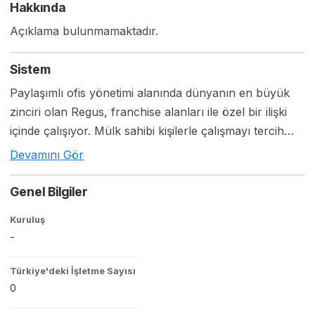
Hakkında
Açıklama bulunmamaktadır.
Sistem
Paylaşımlı ofis yönetimi alanında dünyanın en büyük
zinciri olan Regus, franchise alanları ile özel bir ilişki
içinde çalışıyor. Mülk sahibi kişilerle çalışmayı tercih
eden Regus, tüm satış ve pazarlama faaliyetlerini
Devamını Gör
üstleniyor, kendi personeli ile yönetiyor. Franchise alan
adeta mülkünü kiralamış gibi rahat ediyor, kiraya
Genel Bilgiler
oranla yaklaşık iki katı gelir kazanıyor. İşlek semtler,
Kuruluş
prestijli binalar, en az 200 m2 büyüklük tercih ediliyor.
-
Türkiye'deki İşletme Sayısı
0