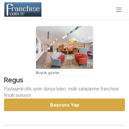
Skip to Content
Büyük göster
Regus
Paylaşımlı ofis işinin dünya lideri, mülk sahiplerine franchise
fırsatı sunuyor
Başvuru Yap