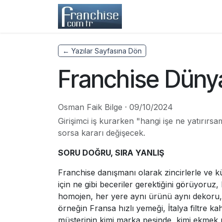
Skip to Content
Home
Franchisors
← Yazılar Sayfasına Dön
Franchise Dünyas
Osman Faik Bilge
·
09/10/2024
Girişimci iş kurarken "hangi işe ne yatırır
sorsa kararı değişecek.
SORU DOĞRU, SIRA YANLIŞ
Franchise danışmanı olarak zincirlerle ve kü
için ne gibi beceriler gerektiğini görüyoruz,
homojen, her yere aynı ürünü aynı dekoru, ha
örneğin Fransa hızlı yemeği, İtalya filtre ka
müşterinin kimi marka peşinde, kimi ekmek peş