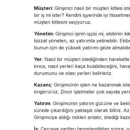
Müşteri
: Girişimci nasıl bir müşteri kitles
bir iş mi ister? Kendini işyerinde iyi hisset
müşteri kitlesini seçiyoruz.
Yönetim
: Girişimci işinin işçisi mi, ekibinin
bizzat yöneten, az yatırımla yetinebilir. Eki
bunun için de yüksek yatırımı göze almalıdır
Yer
: Nasıl bir müşteri istediğinden hareke
önce, nasıl yerleri kaça bulabileceğini, hav
durumunu ve olası yerleri belirleriz.
Kazanç
: Girişimcinin işten ne kazanmak iste
öngörürüz. Zincir işletmeler çok sayıda yerde
Yatırım
: Girişimcinin yatırım gücüne ve bekl
sürede çıkardığını yaklaşık olarak biliriz. A
Girişimciye aldığı riskleri anlatır, istediği k
İş
: Çerçeve şartları tanımlandıktan sonra,