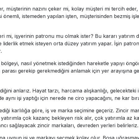
i ister, müşterinin nazını çeker mi, kolay müşteri mi tercih e
mesi önemli, istemeden yapılan işten, müşterisinden bezmiş iş
 lideri mi, işyerinin patronu mu olmak ister? Bu kararı yatırım d
be liderlik etmek isteyen orta düzey yatırım yapar. İşin patr
.
tle bölgeyi, nasıl yönetmek istediğinden hareketle yapıyı ö
a parası gerekip gerekmediğini anlamak için yer arayışına ge
diğini anlarız. Hayat tarzı, harcama alışkanlığı, gelecekteki i
 aynı işi yaptığı için nerede ne ciro yapacağını, ne kar bıra
ediği karlılığa göre, iş ve marka seçimine geçeriz. Zincir ma
z yatırımla çok kazanç bekleyen risk alır, çok yatırımla az 
azancı sağlayacak zincir markaları, devreden yerleri belirleriz.
 ona uygun işi ve markayı seçmek kolay olur. Boşa uğraşma