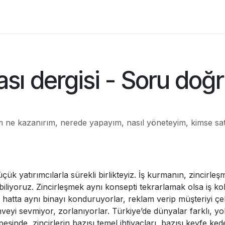
Franchisees
Markalar
Articles
Courses
ı dergisi - Soru doğru
sam ne kazanırım, nerede yapayım, nasıl yöneteyim, kimse sa
çük yatırımcılarla sürekli birlikteyiz. İş kurmanın, zincirl
 biliyoruz. Zincirleşmek aynı konsepti tekrarlamak olsa iş ko
tta aynı binayı konduruyorlar, reklam verip müşteriyi çekiyo
hveyi sevmiyor, zorlanıyorlar. Türkiye’de dünyalar farklı, yo
inde, zincirlerin bazısı temel ihtiyaçları, bazısı keyfe kede