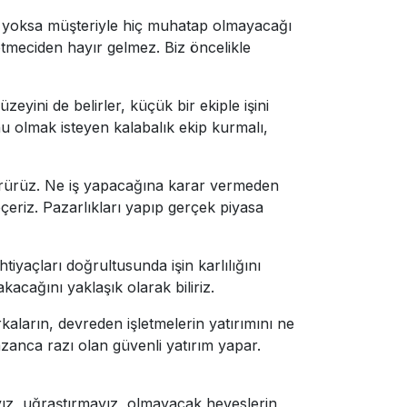
der, yoksa müşteriyle hiç muhatap olmayacağı
letmeciden hayır gelmez. Biz öncelikle
üzeyini de belirler, küçük bir ekiple işini
onu olmak isteyen kalabalık ekip kurmalı,
ngörürüz. Ne iş yapacağına karar vermeden
çeriz. Pazarlıkları yapıp gerçek piyasa
htiyaçları doğrultusunda işin karlılığını
kacağını yaklaşık olarak biliriz.
rkaların, devreden işletmelerin yatırımını ne
kazanca razı olan güvenli yatırım yapar.
yız, uğraştırmayız, olmayacak heveslerin