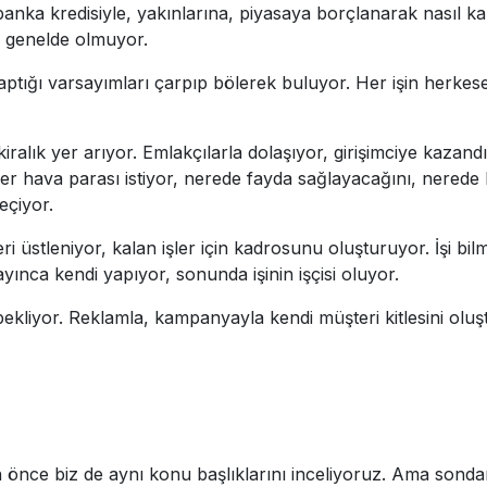
 banka kredisiyle, yakınlarına, piyasaya borçlanarak nasıl k
si genelde olmuyor.
 yaptığı varsayımları çarpıp bölerek buluyor. Her işin herke
iralık yer arıyor. Emlakçılarla dolaşıyor, girişimciye kazand
er hava parası istiyor, nerede fayda sağlayacağını, nerede
eçiyor.
leri üstleniyor, kalan işler için kadrosunu oluşturuyor. İşi bi
ınca kendi yapıyor, sonunda işinin işçisi oluyor.
bekliyor. Reklamla, kampanyayla kendi müşteri kitlesini oluş
 önce biz de aynı konu başlıklarını inceliyoruz. Ama sonda