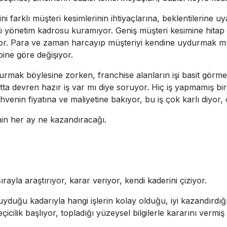
 farklı müşteri kesimlerinin ihtiyaçlarına, beklentilerine uyar
üçlü yönetim kadrosu kuramıyor. Geniş müşteri kesimine hita
r. Para ve zaman harcayıp müşteriyi kendine uydurmak mı d
ine göre değişiyor.
rmak böylesine zorken, franchise alanların işi basit görme
atta devren hazır iş var mı diye soruyor. Hiç iş yapmamış bir
venin fiyatına ve maliyetine bakıyor, bu iş çok karlı diyor
nin her ay ne kazandıracağı.
ırayla araştırıyor, karar veriyor, kendi kaderini çiziyor.
uyduğu kadarıyla hangi işlerin kolay olduğu, iyi kazandırdı
seçicilik başlıyor, topladığı yüzeysel bilgilerle kararını vermiş